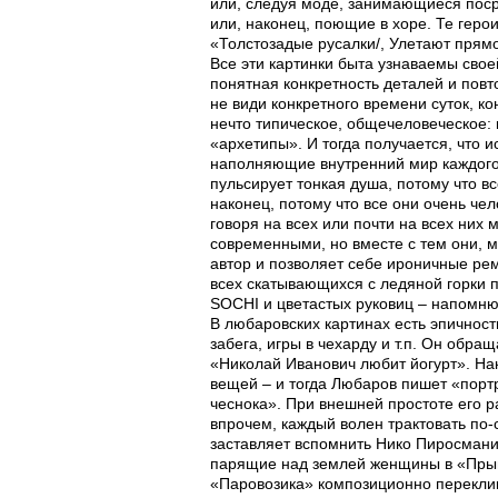
или, следуя моде, занимающиеся поср
или, наконец, поющие в хоре. Те геро
«Толстозадые русалки/, Улетают прямо в
Все эти картинки быта узнаваемы свое
понятная конкретность деталей и повт
не види конкретного времени суток, к
нечто типическое, общечеловеческое: 
«архетипы». И тогда получается, что и
наполняющие внутренний мир каждого 
пульсирует тонкая душа, потому что в
наконец, потому что все они очень че
говоря на всех или почти на всех них 
современными, но вместе с тем они, м
автор и позволяет себе ироничные рем
всех скатывающихся с ледяной горки 
SOCHI и цветастых руковиц – напомню,
В любаровских картинах есть эпичност
забега, игры в чехарду и т.п. Он обр
«Николай Иванович любит йогурт». Нак
вещей – и тогда Любаров пишет «портр
чеснока». При внешней простоте его 
впрочем, каждый волен трактовать по-с
заставляет вспомнить Нико Пиросмани
парящие над землей женщины в «Прыга
«Паровозика» композиционно перекли