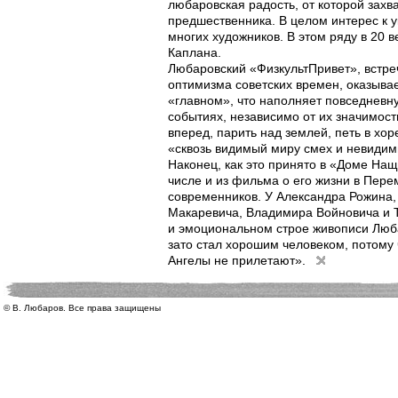
любаровская радость, от которой захв
предшественника. В целом интерес к у
многих художников. В этом ряду в 20 
Каплана.
Любаровский «ФизкультПривет», встр
оптимизма советских времен, оказыва
«главном», что наполняет повседневну
событиях, независимо от их значимост
вперед, парить над землей, петь в хор
«сквозь видимый миру смех и невидим
Наконец, как это принято в «Доме На
числе и из фильма о его жизни в Пере
современников. У Александра Рожина
Макаревича, Владимира Войновича и
и эмоциональном строе живописи Люба
зато стал хорошим человеком, потому 
Ангелы не прилетают».
© В. Любаров. Все права защищены