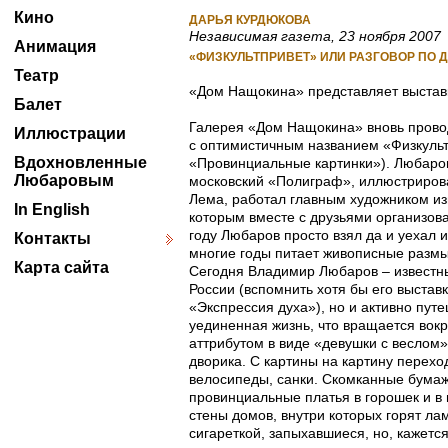
Кино
ДАРЬЯ КУРДЮКОВА
Независимая газета, 23 ноября 2007
Анимация
«ФИЗКУЛЬТПРИВЕТ» ИЛИ РАЗГОВОР ПО 
Театр
«Дом Нащокина» представляет выста
Балет
Галерея «Дом Нащокина» вновь провод
Иллюстрации
с оптимистичным названием «Физкульт
Вдохновленные
«Провинциальные картинки»). Любаров
Любаровым
московский «Полиграф», иллюстриров
Лема, работал главным художником из
In English
которым вместе с друзьями организова
году Любаров просто взял да и уехал
Контакты
многие годы питает живописные разм
Карта сайта
Сегодня Владимир Любаров – известный
России (вспомнить хотя бы его выстав
«Экспрессия духа»), но и активно путе
уединенная жизнь, что вращается вок
аттрибутом в виде «девушки с веслом»
дворика. С картины на картину перех
велосипеды, санки. Скомканные бумажк
провинциальные платья в горошек и в 
стены домов, внутри которых горят ла
сигареткой, запыхавшиеся, но, кажет