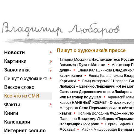
Пишут о художнике/в прессе
Новости
Татьяна Москвина
Наслаждайтесь Россие
Картинки
•
Васильева
Буза в Манеже
Александр П
Завалинка
•
душу»
Елена Калашникова
Владимир Л
•
картинками»
Елена Калашникова
Влад
Пишут о художнике
•
Картинки
Блиц-интервью. 21 вопрос.
Бл
Любаров – Евгению Левковичу: «Я не мо
Веское слово
Савельева
Деревенские евреи Любарова
Кое-что из СМИ
•
или Разговор по душам
Афанасий Мам
Квасок
НАИВНЫЙ КОВЧЕГ - О трех источн
Факты
Мазуренко
Село Перемилово и его обита
•
Книги
хватит
Полина Володина
Художник Лю
Паперная
Владимир Любаров: «Перемило
Календари
•
Владимире Любарове
Сергей Бардин
•
Москвы!
Мария Мишуровская
Вечный 
Интернет-сельпо